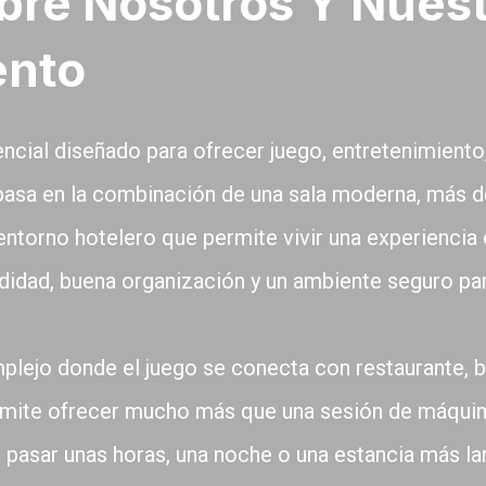
bre Nosotros Y Nuest
ento
cial diseñado para ofrecer juego, entretenimiento
 basa en la combinación de una sala moderna, más d
entorno hotelero que permite vivir una experiencia 
dad, buena organización y un ambiente seguro para
lejo donde el juego se conecta con restaurante, bar
rmite ofrecer mucho más que una sesión de máquin
pasar unas horas, una noche o una estancia más la