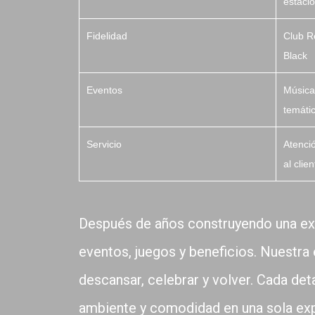
estaci
Fidelidad
Club Re
Black
Eventos
Música
temáti
Servicio
Atenció
al clien
Después de años construyendo una exp
eventos, juegos y beneficios. Nuestra
descansar, celebrar y volver. Cada det
ambiente y comodidad en una sola exp