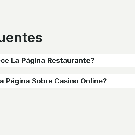
uentes
ece La Página Restaurante?
a Página Sobre Casino Online?