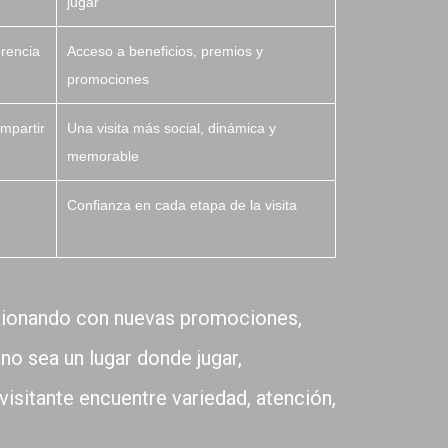
jugar
erencia
Acceso a beneficios, premios y
promociones
mpartir
Una visita más social, dinámica y
memorable
Confianza en cada etapa de la visita
ucionando con nuevas promociones,
no sea un lugar donde jugar,
visitante encuentre variedad, atención,