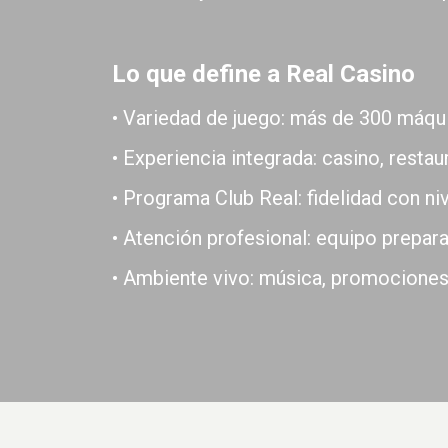
Lo que define a Real Casino
• Variedad de juego: más de 300 máqu
• Experiencia integrada: casino, restau
• Programa Club Real: fidelidad con n
• Atención profesional: equipo prepara
• Ambiente vivo: música, promociones