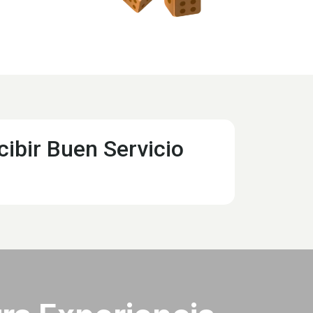
ibir Buen Servicio