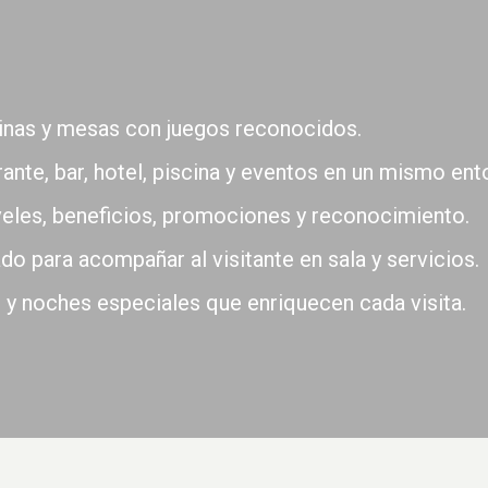
inas y mesas con juegos reconocidos.
rante, bar, hotel, piscina y eventos en un mismo ent
iveles, beneficios, promociones y reconocimiento.
do para acompañar al visitante en sala y servicios.
 y noches especiales que enriquecen cada visita.