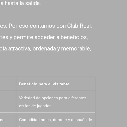
a hasta la salida.
res. Por eso contamos con Club Real,
ntes y permite acceder a beneficios,
cia atractiva, ordenada y memorable,
Beneficio para el visitante
Variedad de opciones para diferentes
estilos de jugador
 no
Comodidad antes, durante y después de