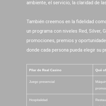
ambiente, el servicio, la claridad de la
También creemos en la fidelidad como
un programa con niveles Red, Silver, G
promociones, premios y oportunidades
donde cada persona pueda elegir su p
Pilar de Real Casino
Qué o
Juego presencial
Máquin
promoc
Hospitalidad
Restaur