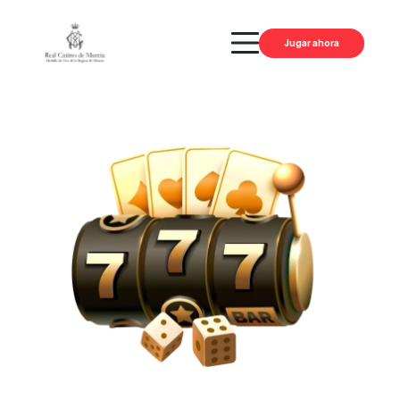
Jugar ahora