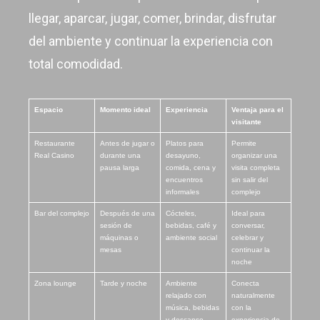
llegar, aparcar, jugar, comer, brindar, disfrutar
del ambiente y continuar la experiencia con
total comodidad.
Espacio
Momento ideal
Experiencia
Ventaja para el
visitante
Restaurante
Antes de jugar o
Platos para
Permite
Real Casino
durante una
desayuno,
organizar una
pausa larga
comida, cena y
visita completa
encuentros
sin salir del
informales
complejo
Bar del complejo
Después de una
Cócteles,
Ideal para
sesión de
bebidas, café y
conversar,
máquinas o
ambiente social
celebrar y
mesas
continuar la
noche
Zona lounge
Tarde y noche
Ambiente
Conecta
relajado con
naturalmente
música, bebidas
con la
y descanso
experiencia de