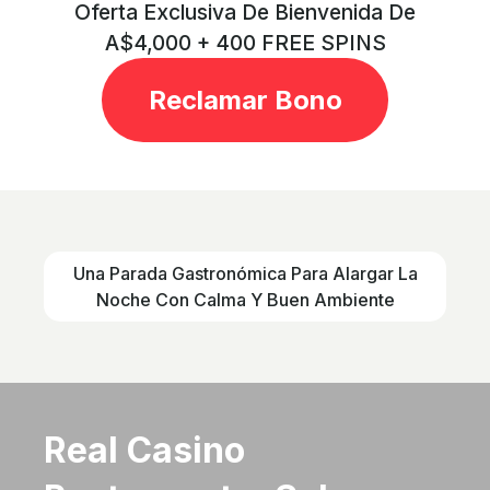
Oferta Exclusiva De Bienvenida De
A$4,000 + 400 FREE SPINS
Reclamar Bono
Una Parada Gastronómica Para Alargar La
Noche Con Calma Y Buen Ambiente
Real Casino