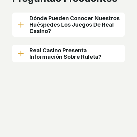
Dónde Pueden Conocer Nuestros
Huéspedes Los Juegos De Real
Casino?
Real Casino Presenta
Información Sobre Ruleta?